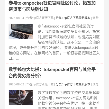
参与tokenpocket钱包官网社区讨论，拓宽加
密货币与区块链认知
2025-08-04 | 作者: tp官方正版下载 |
分类：tp官方下载最新版本
| 浏览:
2741
参与tokenpocket钱包官网社区的讨
论，我们能够获取更多专业知识，拓宽
对加密货币领域的认知，也能拓宽对区
块链领域的认知。这不仅是一个交流的
过程，更是提升自我的良好途径。 要进入tokenpocket钱
包的官方网站。在该网站的首页，一般很容易找到社区入
口。...
数字钱包大比拼：tokenpocket官网与其他平
台的优劣势分析？
2025-08-02 | 作者: tp官方正版下载 |
分类：tp官方下载最新版本
| 浏览:
2701
数字钱包在如今的数字资产交易里起着
关键作用，tokenpocket官方网站和其
他数字钱包平台各有优劣。接下来就看
看它们优势与劣势的对比情况。 先讲