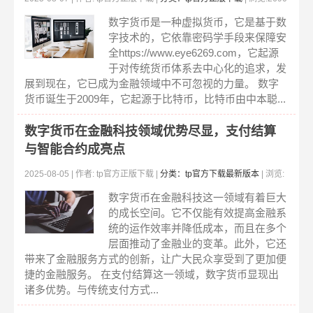
数字货币是一种虚拟货币，它是基于数
字技术的，它依靠密码学手段来保障安
全https://www.eye6269.com，它起源
于对传统货币体系去中心化的追求，发
展到现在，它已成为金融领域中不可忽视的力量。 数字
货币诞生于2009年，它起源于比特币，比特币由中本聪...
数字货币在金融科技领域优势尽显，支付结算
与智能合约成亮点
2025-08-05 | 作者: tp官方正版下载 |
分类：tp官方下载最新版本
| 浏览:
2722
数字货币在金融科技这一领域有着巨大
的成长空间。它不仅能有效提高金融系
统的运作效率并降低成本，而且在多个
层面推动了金融业的变革。此外，它还
带来了金融服务方式的创新，让广大民众享受到了更加便
捷的金融服务。 在支付结算这一领域，数字货币显现出
诸多优势。与传统支付方式...